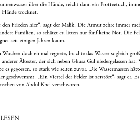
unnenwasser über die Hände, reicht dann ein Frotteetuch, imme
e Hände trocknet.
 den Frieden hier“, sagt der Malik. Die Armut zehre immer me
dert Familien, so schätzt er, litten nur fünf keine Not. Die F
gnet seit einigen Jahren kaum.
n Wochen doch einmal regnete, brachte das Wasser sogleich gro
n anderer Ältester, der sich neben Ghusa Gul niedergelassen hat. 
be es gegossen, so stark wie selten zuvor. Die Wassermassen hätt
r geschwemmt. „Ein Viertel der Felder ist zerstört“, sagt er. Es i
enschen von Abdul Khel verschworen.
LESEN