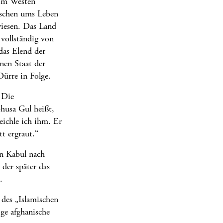
e im Westen
nschen ums Leben
wiesen. Das Land
 vollständig von
das Elend der
nen Staat der
Dürre in Folge.
 Die
husa Gul heißt,
eichle ich ihm. Er
t ergraut.“
in Kabul nach
der später das
.
 des „Islamischen
ige afghanische