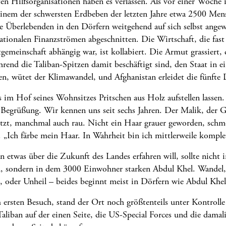
sten Hilfsorganisationen haben es verlassen. Als vor einer Woch
 einem der schwersten Erdbeben der letzten Jahre etwa 2500 Me
e Überlebenden in den Dörfern weitgehend auf sich selbst ange
nationalen Finanzströmen abgeschnitten. Die Wirtschaft, die fast
gemeinschaft abhängig war, ist kollabiert. Die Armut grassiert, 
end die Taliban-Spitzen damit beschäftigt sind, den Staat in ei
, wütet der Klimawandel, und Afghanistan erleidet die fünfte 
 im Hof seines Wohnsitzes Pritschen aus Holz aufstellen lassen.
Begrüßung. Wir kennen uns seit sechs Jahren. Der Malik, der G
itzt, manchmal auch rau. Nicht ein Haar grauer geworden, schm
. „Ich färbe mein Haar. In Wahrheit bin ich mittlerweile komplet
n etwas über die Zukunft des Landes erfahren will, sollte nicht 
, sondern in dem 3000 Einwohner starken Abdul Khel. Wandel, 
t, oder Unheil – beides beginnt meist in Dörfern wie Abdul Khel
ersten Besuch, stand der Ort noch größtenteils unter Kontrolle
Taliban auf der einen Seite, die US-Special Forces und die damal