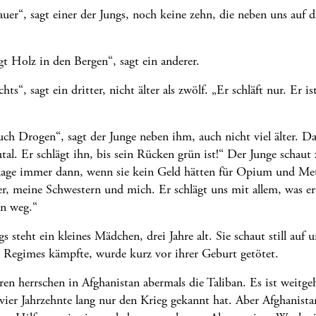
uer“, sagt einer der Jungs, noch keine zehn, die neben uns auf d
gt Holz in den Bergen“, sagt ein anderer.
s“, sagt ein dritter, nicht älter als zwölf. „Er schläft nur. Er is
h Drogen“, sagt der Junge neben ihm, auch nicht viel älter. Da 
utal. Er schlägt ihn, bis sein Rücken grün ist!“ Der Junge schaut
hlage immer dann, wenn sie kein Geld hätten für Opium und Met
, meine Schwestern und mich. Er schlägt uns mit allem, was er
nn weg.“
 steht ein kleines Mädchen, drei Jahre alt. Sie schaut still auf u
en Regimes kämpfte, wurde kurz vor ihrer Geburt getötet.
ren herrschen in Afghanistan abermals die Taliban. Es ist weitge
vier Jahrzehnte lang nur den Krieg gekannt hat. Aber Afghanistan