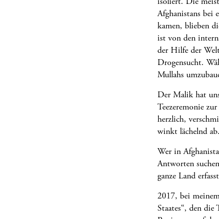
isoliert. Die mei
Afghanistans bei
kamen, blieben di
ist von den inter
der Hilfe der Welt
Drogensucht. Währ
Mullahs umzubauen
Der Malik hat uns
Teezeremonie zur 
herzlich, verschm
winkt lächelnd ab
Wer in Afghanista
Antworten suchen
ganze Land erfass
2017, bei meinem 
Staates“, den die 