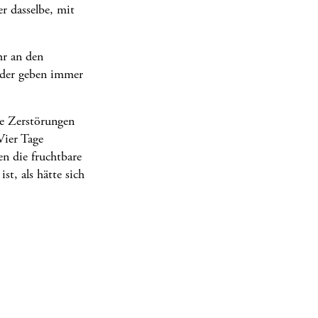
r dasselbe, mit
hr an den
elder geben immer
ße Zerstörungen
Vier Tage
en die fruchtbare
st, als hätte sich