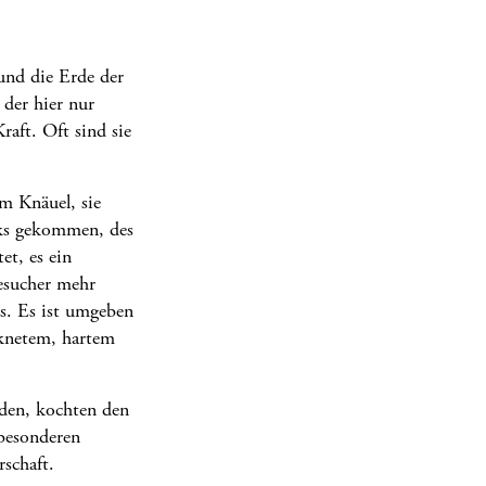
und die Erde der
 der hier nur
raft. Oft sind sie
m Knäuel, sie
iks gekommen, des
et, es ein
Besucher mehr
s. Es ist umgeben
knetem, hartem
den, kochten den
 besonderen
rschaft.