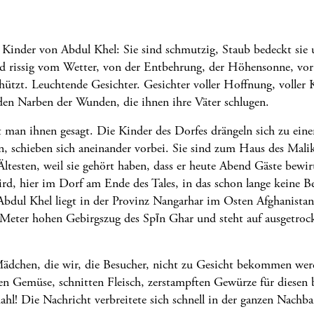
 Kinder von Abdul Khel: Sie sind schmutzig, Staub bedeckt sie 
ind rissig vom Wetter, von der Entbehrung, der Höhensonne, vor
hützt. Leuchtende Gesichter. Gesichter voller Hoffnung, voller K
en Narben der Wunden, die ihnen ihre Väter schlugen.
t man ihnen gesagt. Die Kinder des Dorfes drängeln sich zu eine
n, schieben sich aneinander vorbei. Sie sind zum Haus des Mal
ltesten, weil sie gehört haben, dass er heute Abend Gäste bewirt
rd, hier im Dorf am Ende des Tales, in das schon lange keine 
bdul Khel liegt in der Provinz Nangarhar im Osten Afghanistan
eter hohen Gebirgszug des Spīn Ghar und steht auf ausgetroc
ädchen, die wir, die Besucher, nicht zu Gesicht bekommen wer
en Gemüse, schnitten Fleisch, zerstampften Gewürze für diesen
hl! Die Nachricht verbreitete sich schnell in der ganzen Nachba