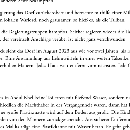
 anderen Seite bekämpften.
gierung das Dorf zurückerobert und herrschte mithilfe einer Mil
m lokalen Warlord, noch grausamer, so hieß es, als die Taliban.
 die Regierungstruppen kampflos. Seither regieren wieder die Ta
, der vereinzelt Anschläge verübt, ist nicht ganz verschwunden.
ick sieht das Dorf im August 2023 aus wie vor zwei Jahren, als 
te. Eine Ansammlung aus Lehmwürfeln in einer weiten Talsenke.
rhohen Mauern. Jedes Haus weit entfernt vom nächsten. Jede Gr
s in Abdul Khel keine Toiletten mit fließend Wasser, sondern n
chiedlich die Machthaber in der Vergangenheit waren, daran hat 
ine große Plastikmatte wird auf dem Boden ausgerollt. Die Kind
den von den Männern zurückgescheucht. Aus sicherer Entfernun
es Maliks trägt eine Plastikkanne mit Wasser heran. Er geht ge