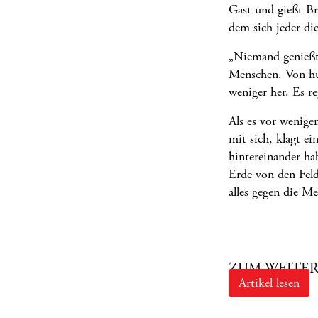
Gast und gießt Br
dem sich jeder di
„Niemand genießt
Menschen. Von hun
weniger her. Es re
Als es vor wenige
mit sich, klagt ei
hintereinander ha
Erde von den Felde
alles gegen die M
ZUM WEITER
Artikel lesen