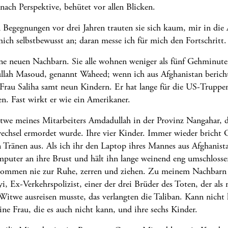
nach Perspektive, behütet vor allen Blicken.
n Begegnungen vor drei Jahren trauten sie sich kaum, mir in die
mich selbstbewusst an; daran messe ich für mich den Fortschritt.
ne neuen Nachbarn. Sie alle wohnen weniger als fünf Gehminut
llah Masoud, genannt Waheed; wenn ich aus Afghanistan bericht
 Frau Saliha samt neun Kindern. Er hat lange für die US-Truppen
en. Fast wirkt er wie ein Amerikaner.
twe meines Mitarbeiters Amdadullah in der Provinz Nangahar, d
chsel ermordet wurde. Ihre vier Kinder. Immer wieder bricht 
 Tränen aus. Als ich ihr den Laptop ihres Mannes aus Afghanist
mputer an ihre Brust und hält ihn lange weinend eng umschlosse
 kommen nie zur Ruhe, zerren und ziehen. Zu meinem Nachbarn
i, Ex-Verkehrspolizist, einer der drei Brüder des Toten, der als
 Witwe ausreisen musste, das verlangten die Taliban. Kann nicht 
ine Frau, die es auch nicht kann, und ihre sechs Kinder.