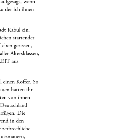
 aufgesagt, wenn
zu der ich ihnen
dt Kabul ein.
ächen startender
eben gerissen,
ler Altersklassen,
 ZEIT aus
l einen Koffer. So
auen hatten ihr
sten von ihnen
 Deutschland
erfügen. Die
rend in den
 zerbrechliche
chutzmauern,