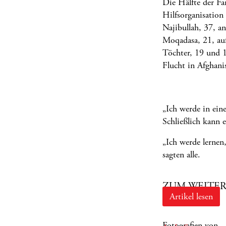
Die Hälfte der Fa
Hilfsorganisation 
Najibullah, 37, a
Moqadasa, 21, auf
Töchter, 19 und 1
Flucht in Afghanis
„Ich werde in ei
Schließlich kann 
„Ich werde lernen
sagten alle.
ZUM WEITER
Artikel lesen
Fotografien von