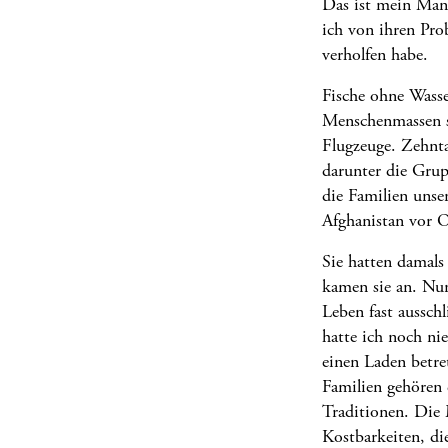
Das ist mein Man
ich von ihren Pro
verholfen habe.
Fische ohne Wass
Menschenmassen st
Flugzeuge. Zehnta
darunter die Grupp
die Familien unse
Afghanistan vor O
Sie hatten damals
kamen sie an. Nur
Leben fast aussch
hatte ich noch ni
einen Laden betre
Familien gehören 
Traditionen. Die M
Kostbarkeiten, di