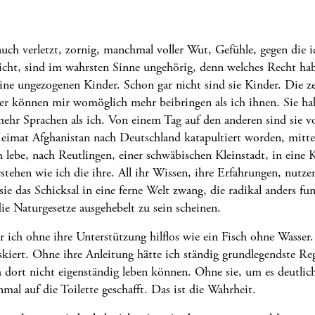
 auch verletzt, zornig, manchmal voller Wut, Gefühle, gegen die 
nicht, sind im wahrsten Sinne ungehörig, denn welches Recht ha
ne ungezogenen Kinder. Schon gar nicht sind sie Kinder. Die 
r können mir womöglich mehr beibringen als ich ihnen. Sie ha
 mehr Sprachen als ich. Von einem Tag auf den anderen sind sie v
Heimat Afghanistan nach Deutschland katapultiert worden, mitte
h lebe, nach Reutlingen, einer schwäbischen Kleinstadt, in eine K
tehen wie ich die ihre. All ihr Wissen, ihre Erfahrungen, nutzen
sie das Schicksal in eine ferne Welt zwang, die radikal anders fun
die Naturgesetze ausgehebelt zu sein scheinen.
r ich ohne ihre Unterstützung hilflos wie ein Fisch ohne Wasser.
skiert. Ohne ihre Anleitung hätte ich ständig grundlegendste Reg
h dort nicht eigenständig leben können. Ohne sie, um es deutlich
inmal auf die Toilette geschafft. Das ist die Wahrheit.