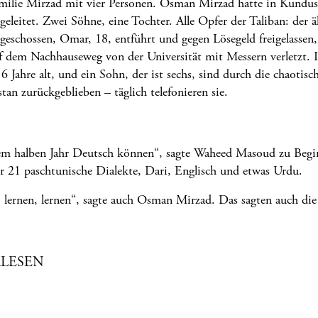
milie Mirzad mit vier Personen. Osman Mirzad hatte in Kundus
geleitet. Zwei Söhne, eine Tochter. Alle Opfer der Taliban: der ä
ngeschossen, Omar, 18, entführt und gegen Lösegeld freigelassen,
 dem Nachhauseweg von der Universität mit Messern verletzt. I
6 Jahre alt, und ein Sohn, der ist sechs, sind durch die chaotis
tan zurückgeblieben – täglich telefonieren sie.
nem halben Jahr Deutsch können“, sagte Waheed Masoud zu Begi
er 21 paschtunische Dialekte, Dari, Englisch und etwas Urdu.
, lernen, lernen“, sagte auch Osman Mirzad. Das sagten auch di
LESEN