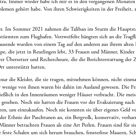
tra. Immer wieder habe ich mir es in den vergangenen Monaten
blemen gehört habe. Von ihren Schwierigkeiten in der Freiheit, 
er. Im Sommer 2021 nahmen die Taliban im Sturm die Hauptsta
ürmten zum Flughafen. Verzweifelte hängten sich an die Tragfl
usende wurden von einem Tag auf den anderen aus ihrem alten L
e, die jetzt in Reutlingen lebt, 33 Frauen und Männer, Kinder al
rer Übersetzer und Rechercheure, die die Berichterstattung der
rt unterstützt hatten.
 nur die Kleider, die sie trugen, mitnehmen können, nicht einma
 wenige von ihnen waren bis dahin im Ausland gewesen. Die Fr
ließlich in den Innenräumen weniger Häuser verbracht. Die mei
e gesehen. Noch nie hatten die Frauen vor der Evakuierung nach
ten, um einzukaufen. Noch nie konnten sie über eigenes Geld v
der Ethnie der Paschtunen an, ein Bergvolk, konservativ, verhar
änner betrachten Frauen als eine Art Perlen. Frauen sind für sie
e feste Schalen um sich herum brauchen, fensterlose Mauern, S