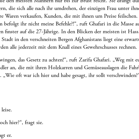
 die den meisten Männern nur bis zur Brust reicht. Sie drängt d
, die sich alle nach ihr umdrehen, der einzigen Frau unter ihn
e Waren verkaufen, Kunden, die mit ihnen um Preise feilschen. S
m befolgt ihr nicht meine Befehle?!“, ruft Ghafari in die Masse 
n finster auf die 27-Jährige. In den Blicken der meisten ist Ha
 Stadt in den verschneiten Bergen
Afghanistans
liegt eine erwart
den alle jederzeit mit dem Knall eines Gewehrschusses rechnen.
ingen, das Gesetz zu achten!“, ruft Zarifa Ghafari. „Weg mit euc
ndler an, die mit ihren Holzkarren und Gemüseauslagen die Fah
 „Wie oft war ich hier und habe gesagt, ihr sollt verschwinden?“,
leise.
h hier?“, fragt sie.
gt er.