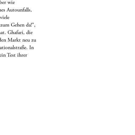
ber wie
nes Autounfalls,
viele
t zum Gehen da!“,
at. Ghafari, die
 den Markt neu zu
tionalstraße. In
in Test ihrer