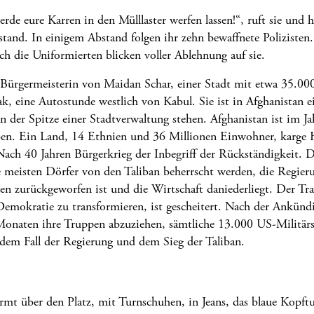
rde eure Karren in den Mülllaster werfen lassen!“, ruft sie und 
tand. In einigem Abstand folgen ihr zehn bewaffnete Polizisten. 
ch die Uniformierten blicken voller Ablehnung auf sie.
t Bürgermeisterin von Maidan Schar, einer Stadt mit etwa 35.0
k, eine Autostunde westlich von Kabul. Sie ist in Afghanistan ei
an der Spitze einer Stadtverwaltung stehen. Afghanistan ist im J
eben. Ein Land, 14 Ethnien und 36 Millionen Einwohner, karge
Nach 40 Jahren Bürgerkrieg der Inbegriff der Rückständigkeit. 
 meisten Dörfer von den Taliban beherrscht werden, die Regieru
en zurückgeworfen ist und die Wirtschaft daniederliegt. Der T
Demokratie zu transformieren, ist gescheitert. Nach der Ankün
Monaten ihre Truppen abzuziehen, sämtliche 13.000 US-Militär
 dem Fall der Regierung und dem Sieg der Taliban.
ürmt über den Platz, mit Turnschuhen, in Jeans, das blaue Kopft