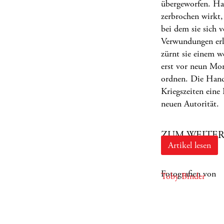
übergeworfen. Haar
zerbrochen wirkt, 
bei dem sie sich v
Verwundungen erli
zürnt sie einem w
erst vor neun Mon
ordnen. Die Hand
Kriegszeiten eine 
neuen Autorität.
ZUM WEITER
Artikel lesen
Fotografien von
Toby Binder