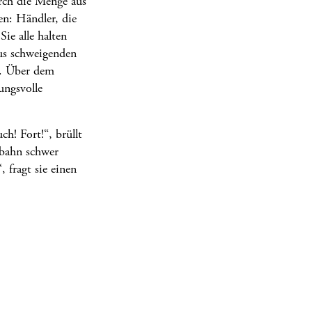
urch die Menge aus
en: Händler, die
ie alle halten
aus schweigenden
ss. Über dem
ungsvolle
h! Fort!“, brüllt
rbahn schwer
 fragt sie einen