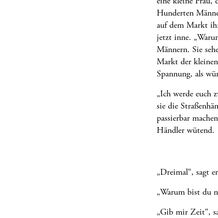
eine kleine Frau,
Hunderten Männern
auf dem Markt ihr
jetzt inne. „Waru
Männern. Sie sehe
Markt der kleinen
Spannung, als wür
„Ich werde euch zw
sie die Straßenhä
passierbar machen.
Händler wütend.
„Dreimal“, sagt er 
„Warum bist du noc
„Gib mir Zeit“, sa