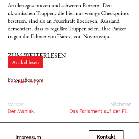
Artilleriegeschützen und schweren Panzern. Den
ukrainischen Truppen, die hier nur wenige Checkpoints
besetzen, sind sie an Feuerkraft überlegen. Russland
dementiert, dass es reguläre Truppen seien. Ihre Panzer
tragen die Fahnen von Tsarev, von Novorussija.
ZUM WEITERLESEN
Artikel lesen
Fotografien von
Stanislav Krupař
Voriger
Nächster
Der Maniak.
Das Parlament auf der Flucht
Kontakt
Impressum