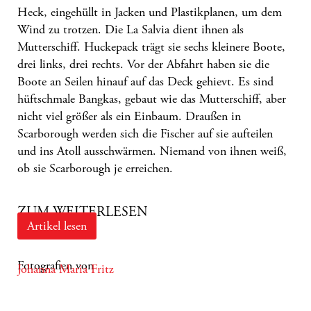
Heck, eingehüllt in Jacken und Plastikplanen, um dem
Wind zu trotzen. Die La Salvia dient ihnen als
Mutterschiff. Huckepack trägt sie sechs kleinere Boote,
drei links, drei rechts. Vor der Abfahrt haben sie die
Boote an Seilen hinauf auf das Deck gehievt. Es sind
hüftschmale Bangkas, gebaut wie das Mutterschiff, aber
nicht viel größer als ein Einbaum. Draußen in
Scarborough werden sich die Fischer auf sie aufteilen
und ins Atoll ausschwärmen. Niemand von ihnen weiß,
ob sie Scarborough je erreichen.
ZUM WEITERLESEN
Artikel lesen
Fotografien von
Johanna Maria Fritz